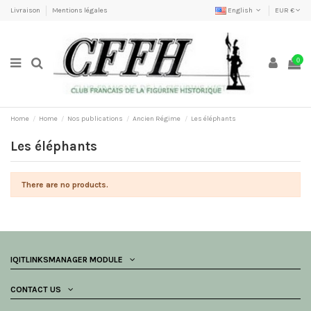
Livraison
Mentions légales
English
EUR €
0
Home
Home
Nos publications
Ancien Régime
Les éléphants
Les éléphants
There are no products.
IQITLINKSMANAGER MODULE
CONTACT US