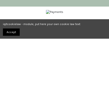
iqitcookielaw - module, put here your own cookie law text
Accept